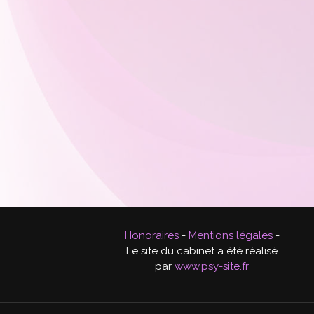
Honoraires
-
Mentions légales
-
Le site du cabinet a été réalisé
par
www.psy-site.fr